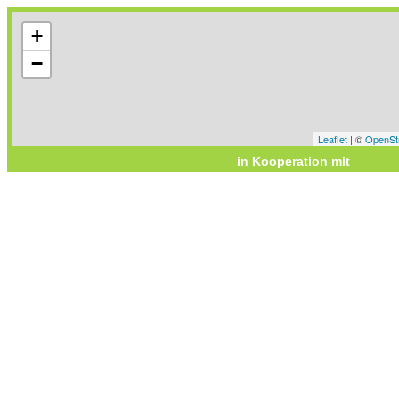
+
−
Leaflet
| ©
OpenSt
in Kooperation mit