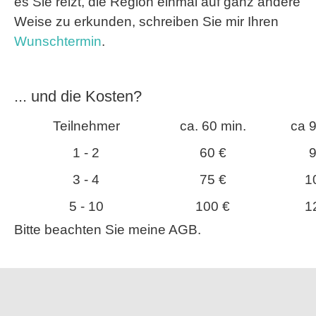
es Sie reizt, die Region einmal auf ganz andere
Weise zu erkunden, schreiben Sie mir Ihren
Wunschtermin
.
... und die Kosten?
Teilnehmer
ca. 60 min.
ca 9
1 - 2
60 €
9
3 - 4
75 €
1
5 - 10
100 €
1
Bitte beachten Sie meine AGB.